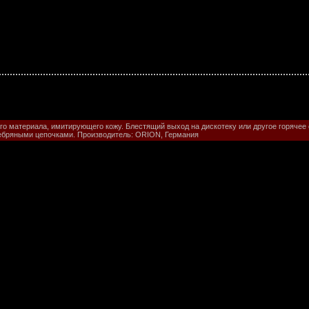
го материала, имитирующего кожу. Блестящий выход на дискотеку или другое горячее 
бряными цепочками. Производитель: ORION, Германия