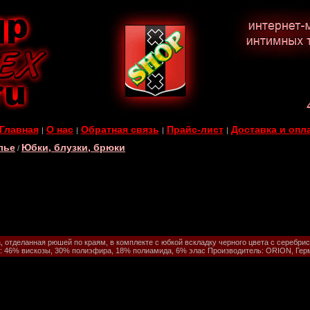
Главная
О нас
Обратная связь
Прайс-лист
Доставка и опл
|
|
|
|
лье
Юбки, блузки, брюки
/
, отделанная рюшей по краям, в комплекте с юбкой вскладку черного цвета с серебри
: 46% вискозы, 30% полиэфира, 18% полиамида, 6% элас Производитель: ORION, Гер