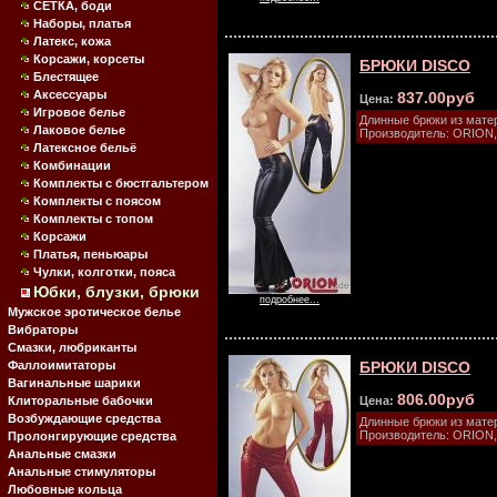
СЕТКА, боди
Наборы, платья
Латекс, кожа
Корсажи, корсеты
БРЮКИ DISCO
Блестящее
Аксессуары
837.00руб
Цена:
Игровое белье
Длинные брюки из матер
Лаковое белье
Производитель: ORION,
Латексное бельё
Комбинации
Комплекты с бюстгальтером
Комплекты с поясом
Комплекты с топом
Корсажи
Платья, пеньюары
Чулки, колготки, пояса
Юбки, блузки, брюки
подробнее...
Мужское эротическое белье
Вибраторы
Смазки, любриканты
Фаллоимитаторы
БРЮКИ DISCO
Вагинальные шарики
806.00руб
Клиторальные бабочки
Цена:
Возбуждающие средства
Длинные брюки из матер
Производитель: ORION,
Пролонгирующие средства
Анальные смазки
Анальные стимуляторы
Любовные кольца