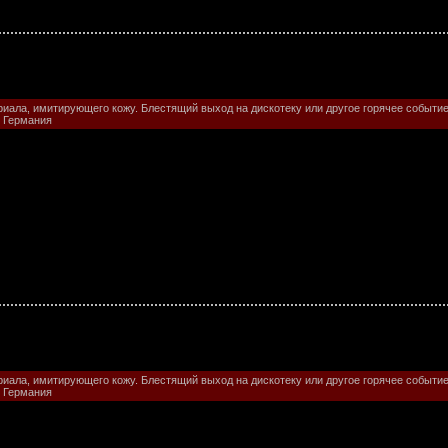
иала, имитирующего кожу. Блестящий выход на дискотеку или другое горячее событие
 Германия
иала, имитирующего кожу. Блестящий выход на дискотеку или другое горячее событие
 Германия