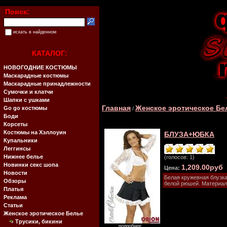
Поиск:
искать в найденном
КАТАЛОГ:
НОВОГОДНИЕ КОСТЮМЫ
Маскарадные костюмы
Маскарадные принадлежности
Сумочки и клатчи
Шапки с ушками
Главная
Женское эротическое Бе
Go go костюмы
/
Боди
Корсеты
Костюмы на Хэллоуин
БЛУЗА+ЮБКА
Купальники
Леггинсы
Нижнее белье
(голосов: 1)
Новинки секс шопа
1,209.00руб
Цена:
Новости
Белая кружевная блузка
Обзоры
белой рюшей. Материал
Платья
Реклама
Статьи
Женское эротическое Белье
Трусики, бикини
подробнее...