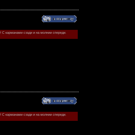
! С карманами сзади и на молнии спереди.
! С карманами сзади и на молнии спереди.