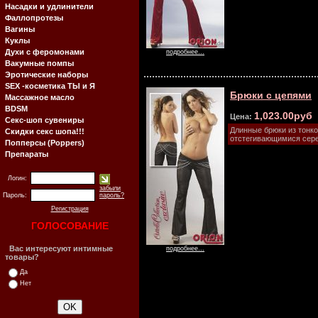
Насадки и удлинители
Фаллопротезы
Вагины
Куклы
Духи с феромонами
подробнее...
Вакумные помпы
Эротические наборы
SEX -косметика ТЫ и Я
Брюки с цепями
Массажное масло
BDSM
1,023.00руб
Цена:
Секс-шоп сувениры
Длинные брюки из тонко
Скидки секс шопа!!!
отстегивающимися сере
Попперсы (Poppers)
Препараты
Логин:
забыли
Пароль:
пароль?
Регистрация
ГОЛОСОВАНИЕ
Вас интересуют интимные
подробнее...
товары?
Да
Нет