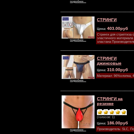
подробнее...
СТРИНГИ
403.00руб
Цена:
Стринги для стриптиза
эластичного материала
подробнее...
эластана Производител
СТРИНГИ
джинсовые
310.00руб
Цена:
Материал: 96%хлопка, 
подробнее...
СТРИНГИ на
резинке
(голосов: 1)
186.00руб
Цена:
Производитель: SLC, П
подробнее...