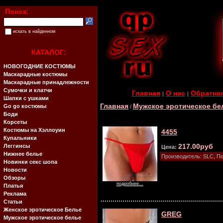
Поиск:
искать в найденном
КАТАЛОГ:
НОВОГОДНИЕ КОСТЮМЫ
Маскарадные костюмы
Маскарадные принадлежности
Сумочки и клатчи
Главная
О нас
Обратная
|
|
Шапки с ушками
Главная
Мужское эротическое бе
Go go костюмы
/
Боди
Корсеты
Костюмы на Хэллоуин
4455
Купальники
217.00руб
Леггинсы
Цена:
Нижнее белье
Производитель: SLC, П
Новинки секс шопа
Новости
Обзоры
подробнее...
Платья
Реклама
Статьи
Женское эротическое Белье
GREG
Мужское эротическое белье