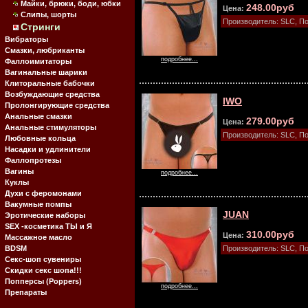
Майки, брюки, боди, юбки
248.00руб
Цена:
Слипы, шорты
Производитель: SLC, П
Стринги
Вибраторы
Смазки, любриканты
подробнее...
Фаллоимитаторы
Вагинальные шарики
Клиторальные бабочки
Возбуждающие средства
IWO
Пролонгирующие средства
Анальные смазки
279.00руб
Цена:
Анальные стимуляторы
Производитель: SLC, П
Любовные кольца
Насадки и удлинители
Фаллопротезы
Вагины
подробнее...
Куклы
Духи с феромонами
Вакумные помпы
JUAN
Эротические наборы
SEX -косметика ТЫ и Я
310.00руб
Цена:
Массажное масло
BDSM
Производитель: SLC, П
Секс-шоп сувениры
Скидки секс шопа!!!
Попперсы (Poppers)
подробнее...
Препараты