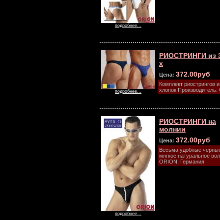
подробнее...
РИОСТРИНГИ из 
х
372.00руб
Цена:
Комплект риострингов из
хлопок Производитель:
подробнее...
РИОСТРИНГИ на
молнии
372.00руб
Цена:
Весьма удобные черные 
мягкое натуральное вол
ORION, Германия
подробнее...