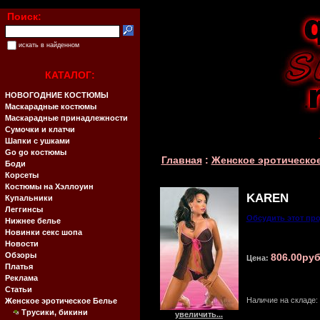
Поиск:
искать в найденном
КАТАЛОГ:
НОВОГОДНИЕ КОСТЮМЫ
Маскарадные костюмы
Маскарадные принадлежности
Сумочки и клатчи
Шапки с ушками
Go go костюмы
Главная
:
Женское эротическо
Боди
Корсеты
Костюмы на Хэллоуин
KAREN
Купальники
Леггинсы
Обсудить этот пр
Нижнее белье
Новинки секс шопа
Новости
Обзоры
806.00ру
Цена:
Платья
Реклама
Статьи
Наличие на складе:
Женское эротическое Белье
Трусики, бикини
увеличить...