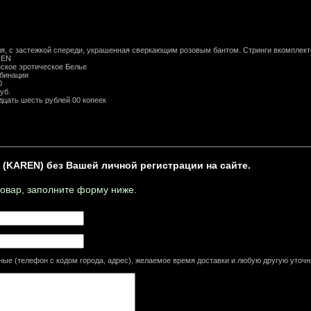
я, с застежкой спереди, украшенная сверкающим розовым бантом. Стринги вкомплект
REN
ское эротическое Белье
бинации
0
уб.
дцать шесть рублей 00 копеек
 (KAREN) без Вашей личной регистрации на сайте.
товар, заполните форму ниже.
ные (телефон с кодом города, адрес), желаемое время доставки и любую другую ут