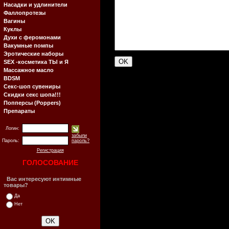
Насадки и удлинители
Фаллопротезы
Вагины
Куклы
Духи с феромонами
Вакумные помпы
Эротические наборы
SEX -косметика ТЫ и Я
Массажное масло
BDSM
Секс-шоп сувениры
Скидки секс шопа!!!
Попперсы (Poppers)
Препараты
Логин:
забыли
Пароль:
пароль?
Регистрация
ГОЛОСОВАНИЕ
Вас интересуют интимные
товары?
Да
Нет