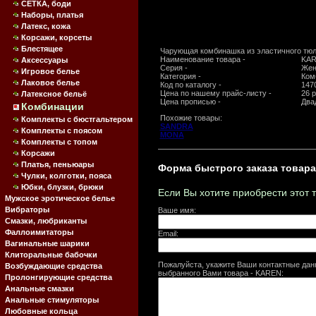
СЕТКА, боди
Наборы, платья
Латекс, кожа
Корсажи, корсеты
Блестящее
Чарующая комбинашка из эластичного тюл
Наименование товара -
KA
Аксессуары
Серия -
Жен
Игровое белье
Категория -
Ком
Лаковое белье
Код по каталогу -
147
Цена по нашему прайс-листу -
26 р
Латексное бельё
Цена прописью -
Два
Комбинации
Похожие товары:
Комплекты с бюстгальтером
SANDRA
Комплекты с поясом
MONA
Комплекты с топом
Корсажи
Платья, пеньюары
Форма быстрого заказа товара
Чулки, колготки, пояса
Юбки, блузки, брюки
Если Вы хотите приобрести этот 
Мужское эротическое белье
Вибраторы
Ваше имя:
Смазки, любриканты
Фаллоимитаторы
Email:
Вагинальные шарики
Клиторальные бабочки
Пожалуйста, укажите Ваши контактные дан
Возбуждающие средства
выбранного Вами товара - KAREN:
Пролонгирующие средства
Анальные смазки
Анальные стимуляторы
Любовные кольца