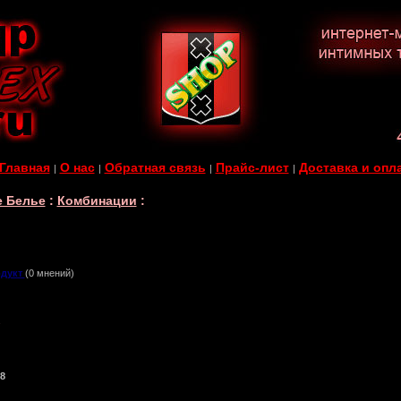
Главная
О нас
Обратная связь
Прайс-лист
Доставка и опл
|
|
|
|
е Белье
:
Комбинации
:
одукт
(0 мнений)
б
8