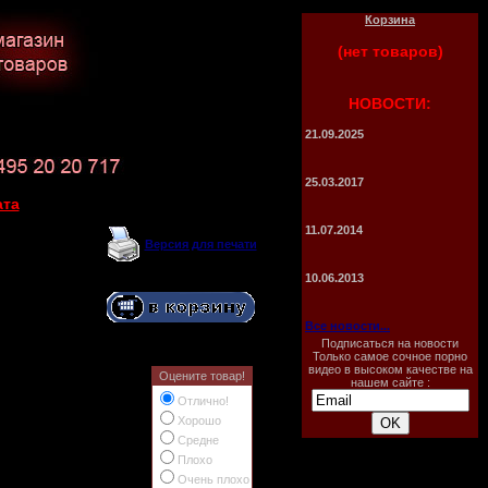
Корзина
(нет товаров)
НОВОСТИ:
21.09.2025
25.03.2017
ата
11.07.2014
Версия для печати
10.06.2013
Все новости...
Подписаться на новости
Только самое сочное порно
видео в высоком качестве на
Оцените товар!
нашем сайте :
Отлично!
Хорошо
Средне
Плохо
Очень плохо