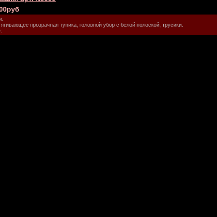
.00руб
и.
тягивающее прозрачная туника, головной убор с белой полоской, трусики.
.