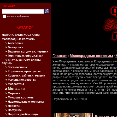
Поиск:
искать в найденном
КАТАЛОГ:
НОВОГОДНИЕ КОСТЮМЫ
Маскарадные костюмы
Ангелочки
Баварочки
Ведьмы, колдуньи, чертики
Главная
Маскарадные костюмы
Горничные, официантки
/
/
Еноты, кенгуру, слоны,
Уже 45 процентов. женщины и 92 процента мужч
скунсы
женщинам, - указывают авторы исследования
s
Заключенные
полов. Создание разнообразной команды прино
сотрудников. К сожалению, многие работницы в
Королевы, принцессы
влияние на размер заработка, подтверждают да
Кошечки, зайчики, мышки
разрыв в оплате труда можно преодолеть путем
Маленькие девочки
негативно, а предоставление работникам инфо
женщинами, чем мужчинами. Уже 78 процентов. 
Медсестры
прозрачность доходов поможет решить проблему
Монашки
женщин не имеют мнения на этот счет - 19 про
помнить, что профсоюз рекомендует законодат
Морячки
Мужские костюмы
Опубликовано 25.07.2023
Национальные костюмы
Невесты
Пастушки
Пираты, разбойницы
Костюм мон