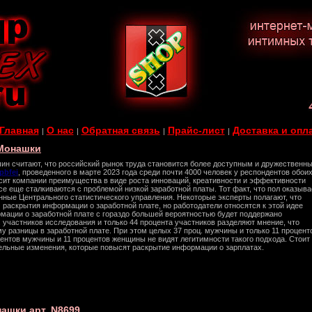
Главная
О нас
Обратная связь
Прайс-лист
Доставка и опл
|
|
|
|
Монашки
ин считают, что российский рынок труда становится более доступным и дружественн
pbfei
, проведенного в марте 2023 года среди почти 4000 человек у респондентов обои
сит компании преимущества в виде роста инноваций, креативности и эффективности
се еще сталкиваются с проблемой низкой заработной платы. Тот факт, что пол оказыва
нные Центрального статистического управления. Некоторые эксперты полагают, что
 раскрытия информации о заработной плате, но работодатели относятся к этой идее
рмации о заработной плате с гораздо большей вероятностью будет поддержано
участников исследования и только 44 процента участников разделяют мнение, что
 разницы в заработной плате. При этом целых 37 проц. мужчины и только 11 процент
центов мужчины и 11 процентов женщины не видят легитимности такого подхода. Стоит
ельные изменения, которые повысят раскрытие информации о зарплатах.
ашки арт. N8699