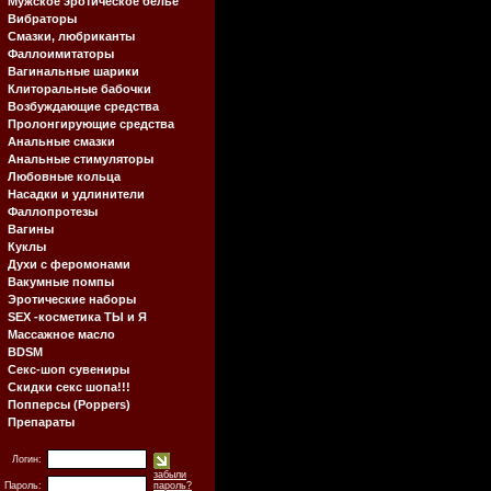
Мужское эротическое белье
Вибраторы
Смазки, любриканты
Фаллоимитаторы
Вагинальные шарики
Клиторальные бабочки
Возбуждающие средства
Пролонгирующие средства
Анальные смазки
Анальные стимуляторы
Любовные кольца
Насадки и удлинители
Фаллопротезы
Вагины
Куклы
Духи с феромонами
Вакумные помпы
Эротические наборы
SEX -косметика ТЫ и Я
Массажное масло
BDSM
Секс-шоп сувениры
Скидки секс шопа!!!
Попперсы (Poppers)
Препараты
Логин:
забыли
Пароль:
пароль?