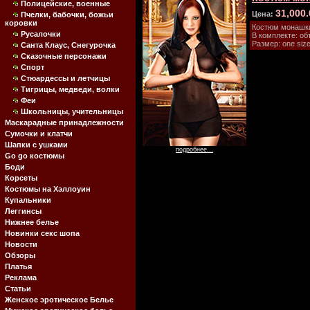
Полицейские, военные
31,000
Цена:
Пчелки, бабочки, божьи
коровки
Костюм монашк
Русалочки
В комплекте: об
Размер: one size
Санта Клаус, Снегурочка
Сказочные персонажи
Спорт
Стюардессы и летчицы
Тигрицы, медведи, волки
Феи
Школьницы, учительницы
Маскарадные принадлежности
Сумочки и клатчи
Шапки с ушками
подробнее...
Go go костюмы
Боди
Корсеты
Костюмы на Хэллоуин
Купальники
Леггинсы
Нижнее белье
Новинки секс шопа
Новости
Обзоры
Платья
Реклама
Статьи
Женское эротическое Белье