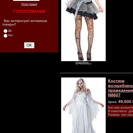
Регистрация
ГОЛОСОВАНИЕ
Вас интересуют интимные
товары?
Да
Нет
подробнее...
Костюм
волшебниц
приведения
N8607
49,600
Цена:
Костюм волшебн
В комплекте: д
Размер: one size