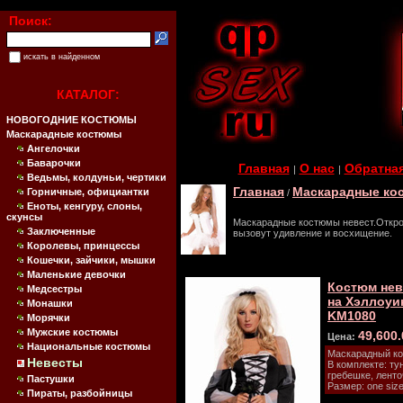
Поиск:
искать в найденном
КАТАЛОГ:
НОВОГОДНИЕ КОСТЮМЫ
Маскарадные костюмы
Ангелочки
Баварочки
Главная
О нас
Обратная
|
|
Ведьмы, колдуньи, чертики
Главная
Маскарадные ко
Горничные, официантки
/
Еноты, кенгуру, слоны,
скунсы
Маскарадные костюмы невест.Откро
Заключенные
вызовут удивление и восхищение.
Королевы, принцессы
Кошечки, зайчики, мышки
Маленькие девочки
Костюм не
Медсестры
на Хэллоуин
Монашки
KM1080
Морячки
Мужские костюмы
49,600
Цена:
Национальные костюмы
Маскарадный ко
Невесты
В комплекте: ту
гребешке, ленто
Пастушки
Размер: one size
Пираты, разбойницы