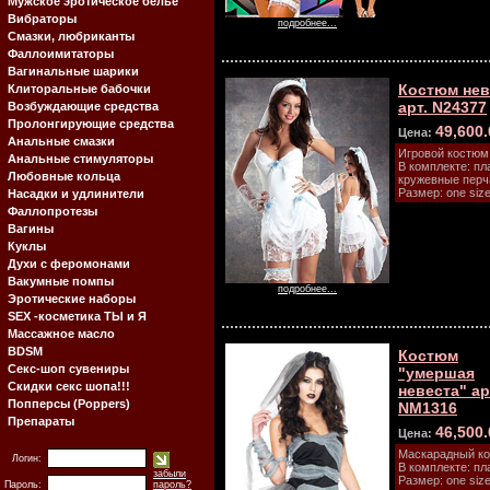
Мужское эротическое белье
Вибраторы
подробнее...
Смазки, любриканты
Фаллоимитаторы
Вагинальные шарики
Костюм не
Клиторальные бабочки
арт. N24377
Возбуждающие средства
Пролонгирующие средства
49,600
Цена:
Анальные смазки
Игровой костюм
Анальные стимуляторы
В комплекте: пл
Любовные кольца
кружевные перча
Размер: one size
Насадки и удлинители
Фаллопротезы
Вагины
Куклы
Духи с феромонами
Вакумные помпы
подробнее...
Эротические наборы
SEX -косметика ТЫ и Я
Массажное масло
BDSM
Костюм
Секс-шоп сувениры
"умершая
Скидки секс шопа!!!
невеста" ар
Попперсы (Poppers)
NM1316
Препараты
46,500
Цена:
Маскарадный ко
Логин:
В комплекте: пла
забыли
Размер: one size
Пароль:
пароль?