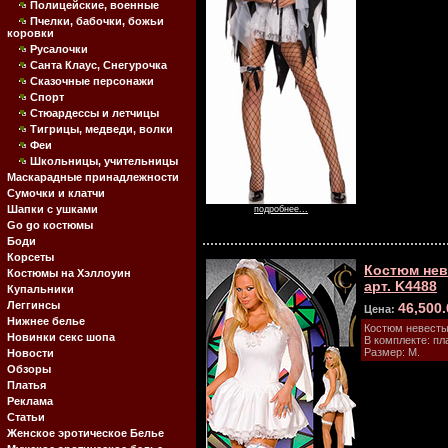
Полицейские, военные
Пчелки, бабочки, божьи
коровки
Русалочки
Санта Клаус, Снегурочка
Сказочные персонажи
Спорт
Стюардессы и летчицы
Тигрицы, медведи, волки
Феи
Школьницы, учительницы
Маскарадные принадлежности
Сумочки и клатчи
Шапки с ушками
подробнее...
Go go костюмы
Боди
Корсеты
Костюм не
Костюмы на Хэллоуин
арт. K4488
Купальники
Леггинсы
46,500
Цена:
Нижнее белье
Костюм невесты
Новинки секс шопа
В комплекте: пла
Размер: М.
Новости
Обзоры
Платья
Реклама
Статьи
Женское эротическое Белье