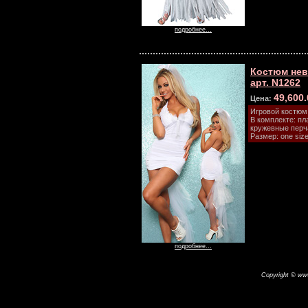
подробнее...
Костюм не
арт. N1262
49,600
Цена:
Игровой костюм
В комплекте: пл
кружевные перча
Размер: one size
подробнее...
Copyright © www.